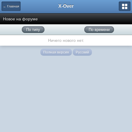
X-Over
← Главная
Новое на форуме
По типу
По времени
Ничего нового нет.
Полная версия
Русский