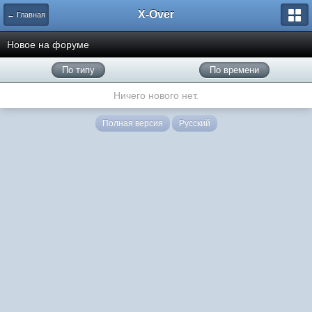
X-Over
← Главная
Новое на форуме
По типу
По времени
Ничего нового нет.
Полная версия
Русский