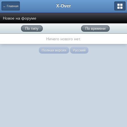
X-Over
← Главная
Новое на форуме
По типу
По времени
Ничего нового нет.
Полная версия
Русский