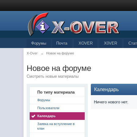
Форумы
Почта
XOVER
X0VER
Стат
X-Over
→
Новое на форуме
Новое на форуме
Смотреть новые материалы
Календарь
По типу материала
Форумы
Ничего нового нет.
Пользователи
Календарь
Заявка на вступление в
клан