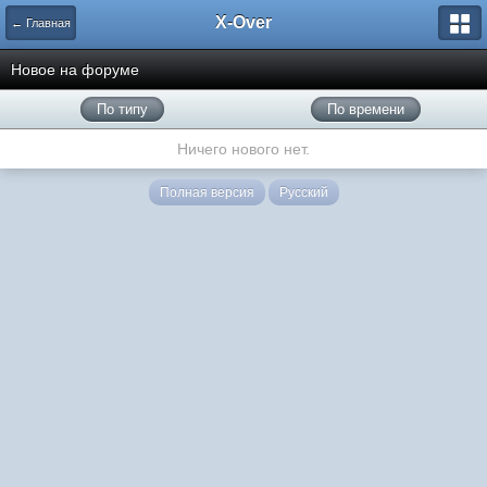
X-Over
← Главная
Новое на форуме
По типу
По времени
Ничего нового нет.
Полная версия
Русский