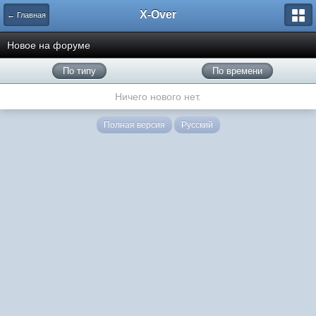
X-Over
← Главная
Новое на форуме
По типу
По времени
Ничего нового нет.
Полная версия
Русский