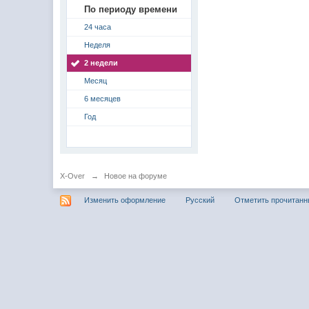
По периоду времени
24 часа
Неделя
2 недели
Месяц
6 месяцев
Год
X-Over
→
Новое на форуме
Изменить оформление
Русский
Отметить прочитан