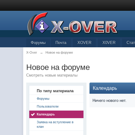
Форумы
Почта
XOVER
X0VER
Стат
X-Over
→
Новое на форуме
Новое на форуме
Смотреть новые материалы
Календарь
По типу материала
Форумы
Ничего нового нет.
Пользователи
Календарь
Заявка на вступление в
клан