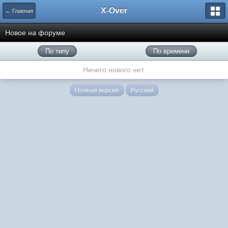
X-Over
← Главная
Новое на форуме
По типу
По времени
Ничего нового нет.
Полная версия
Русский