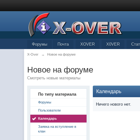
Форумы
Почта
XOVER
X0VER
Стат
X-Over
→
Новое на форуме
Новое на форуме
Смотреть новые материалы
Календарь
По типу материала
Форумы
Ничего нового нет.
Пользователи
Календарь
Заявка на вступление в
клан