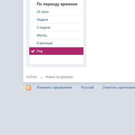
По периоду времени
24 часа
Неделя
2 недели
Месяц
6 месяцев
Год
X-Over
→
Новое на форуме
Изменить оформление
Русский
Отметить прочитан