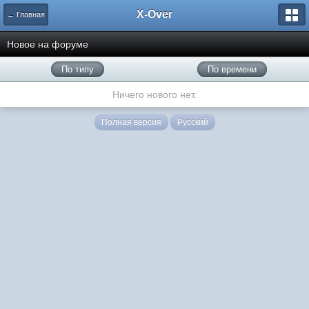
X-Over
← Главная
Новое на форуме
По типу
По времени
Ничего нового нет.
Полная версия
Русский