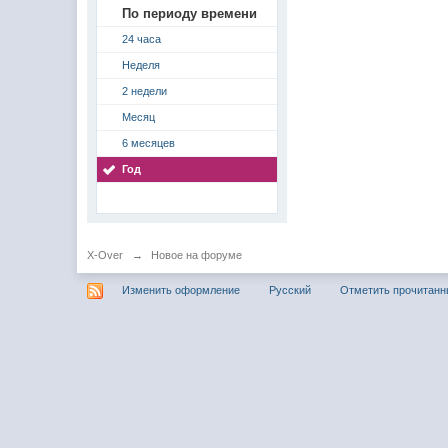
По периоду времени
24 часа
Неделя
2 недели
Месяц
6 месяцев
Год
X-Over
→
Новое на форуме
Изменить оформление
Русский
Отметить прочитан