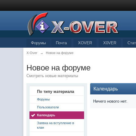
Форумы
Почта
XOVER
X0VER
Стат
X-Over
→
Новое на форуме
Новое на форуме
Смотреть новые материалы
Календарь
По типу материала
Форумы
Ничего нового нет.
Пользователи
Календарь
Заявка на вступление в
клан