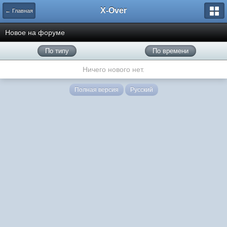
X-Over
← Главная
Новое на форуме
По типу
По времени
Ничего нового нет.
Полная версия
Русский