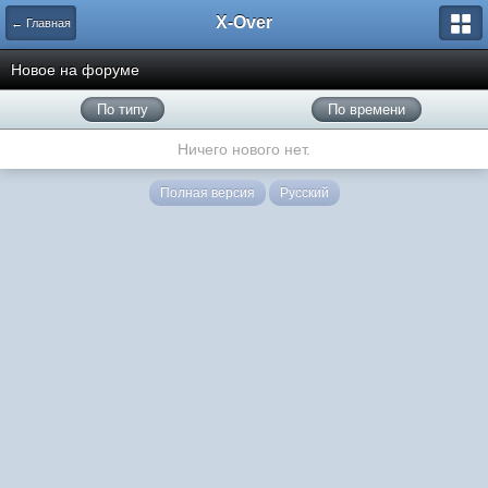
X-Over
← Главная
Новое на форуме
По типу
По времени
Ничего нового нет.
Полная версия
Русский