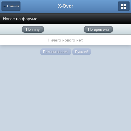
X-Over
← Главная
Новое на форуме
По типу
По времени
Ничего нового нет.
Полная версия
Русский