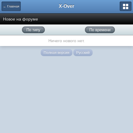
X-Over
← Главная
Новое на форуме
По типу
По времени
Ничего нового нет.
Полная версия
Русский