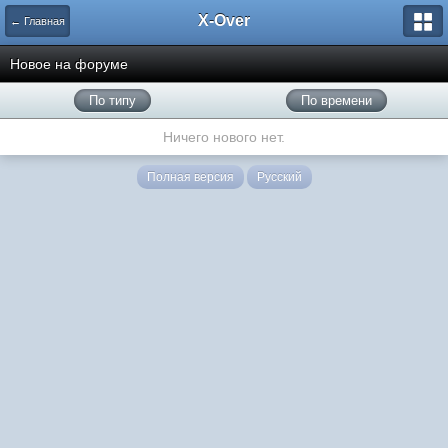
X-Over
← Главная
Новое на форуме
По типу
По времени
Ничего нового нет.
Полная версия
Русский