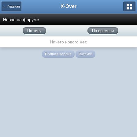
X-Over
← Главная
Новое на форуме
По типу
По времени
Ничего нового нет.
Полная версия
Русский