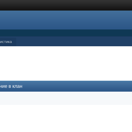
истика
ние в клан