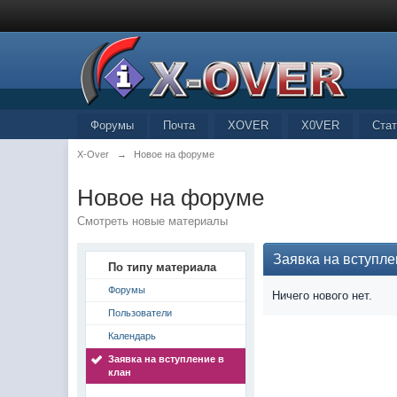
Форумы
Почта
XOVER
X0VER
Стат
X-Over
→
Новое на форуме
Новое на форуме
Смотреть новые материалы
Заявка на вступле
По типу материала
Форумы
Ничего нового нет.
Пользователи
Календарь
Заявка на вступление в
клан