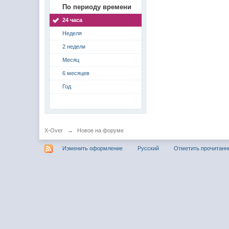
По периоду времени
24 часа
Неделя
2 недели
Месяц
6 месяцев
Год
X-Over
→
Новое на форуме
Изменить оформление
Русский
Отметить прочитан