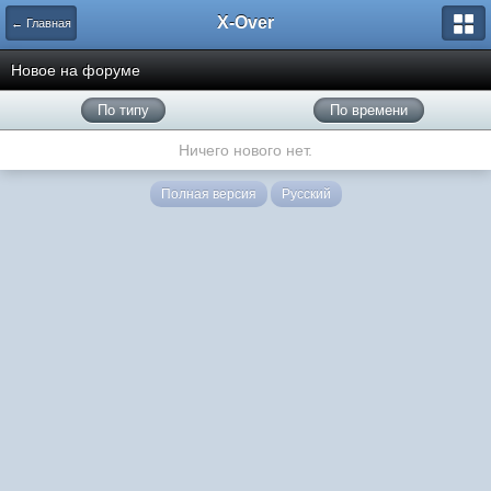
X-Over
← Главная
Новое на форуме
По типу
По времени
Ничего нового нет.
Полная версия
Русский