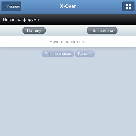
X-Over
← Главная
Новое на форуме
По типу
По времени
Ничего нового нет.
Полная версия
Русский