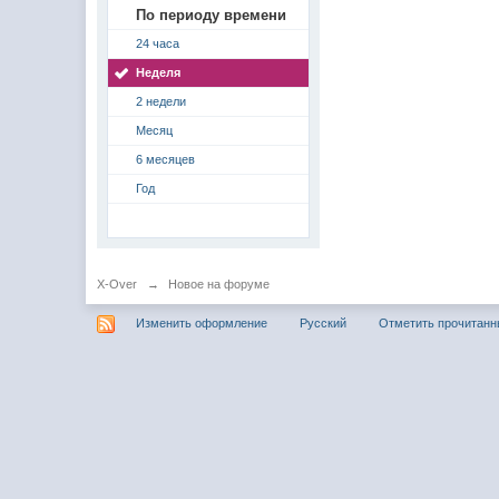
По периоду времени
24 часа
Неделя
2 недели
Месяц
6 месяцев
Год
X-Over
→
Новое на форуме
Изменить оформление
Русский
Отметить прочитан