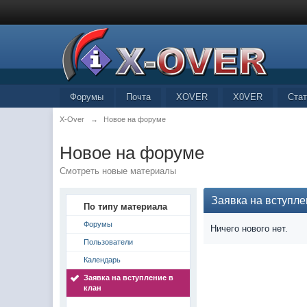
Форумы
Почта
XOVER
X0VER
Стат
X-Over
→
Новое на форуме
Новое на форуме
Смотреть новые материалы
Заявка на вступле
По типу материала
Форумы
Ничего нового нет.
Пользователи
Календарь
Заявка на вступление в
клан