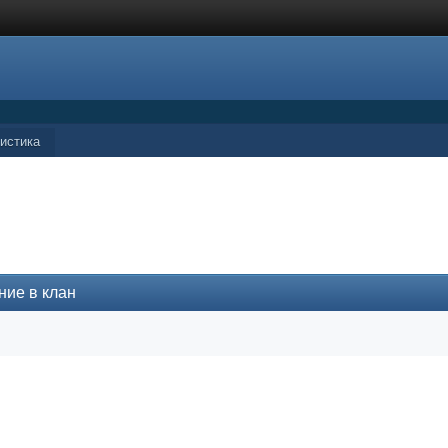
истика
ние в клан