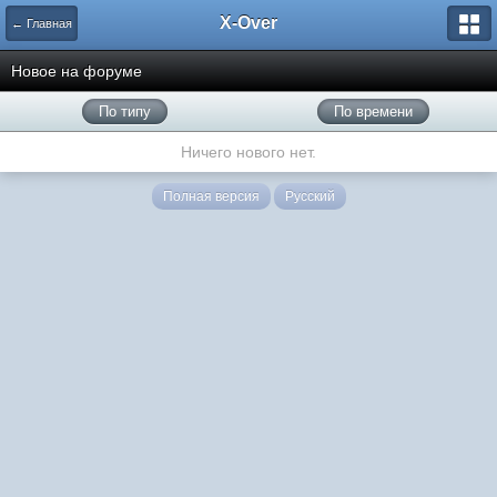
X-Over
← Главная
Новое на форуме
По типу
По времени
Ничего нового нет.
Полная версия
Русский