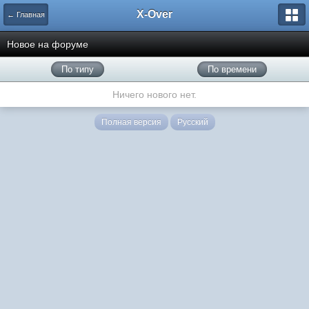
X-Over
← Главная
Новое на форуме
По типу
По времени
Ничего нового нет.
Полная версия
Русский