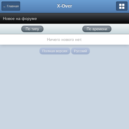
X-Over
← Главная
Новое на форуме
По типу
По времени
Ничего нового нет.
Полная версия
Русский