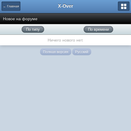
X-Over
← Главная
Новое на форуме
По типу
По времени
Ничего нового нет.
Полная версия
Русский