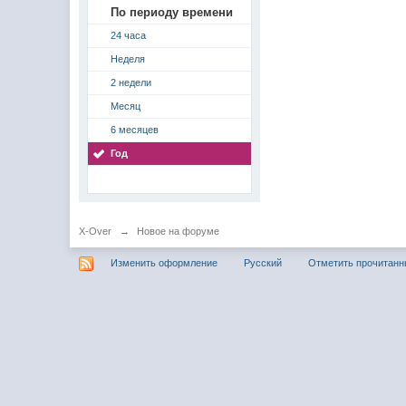
По периоду времени
24 часа
Неделя
2 недели
Месяц
6 месяцев
Год
X-Over
→
Новое на форуме
Изменить оформление
Русский
Отметить прочитан