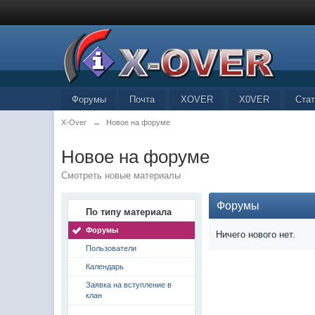
Форумы
Почта
XOVER
X0VER
Стат
X-Over
→
Новое на форуме
Новое на форуме
Смотреть новые материалы
Форумы
По типу материала
Форумы
Ничего нового нет.
Пользователи
Календарь
Заявка на вступление в
клан