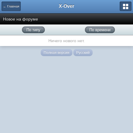
X-Over
← Главная
Новое на форуме
По типу
По времени
Ничего нового нет.
Полная версия
Русский