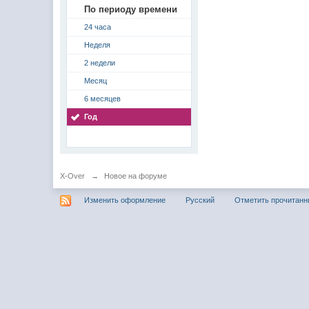
По периоду времени
24 часа
Неделя
2 недели
Месяц
6 месяцев
Год
X-Over
→
Новое на форуме
Изменить оформление
Русский
Отметить прочитан