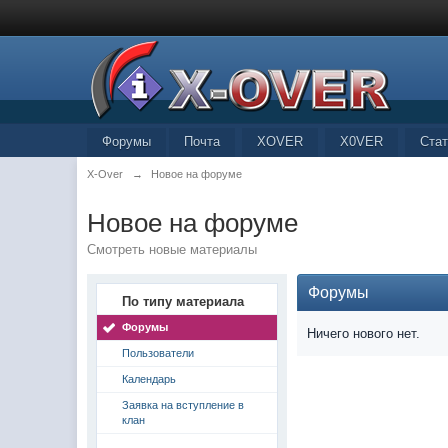
Форумы
Почта
XOVER
X0VER
Стат
X-Over
→
Новое на форуме
Новое на форуме
Смотреть новые материалы
Форумы
По типу материала
Форумы
Ничего нового нет.
Пользователи
Календарь
Заявка на вступление в
клан