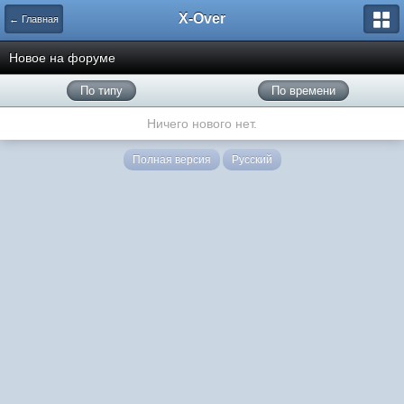
X-Over
← Главная
Новое на форуме
По типу
По времени
Ничего нового нет.
Полная версия
Русский