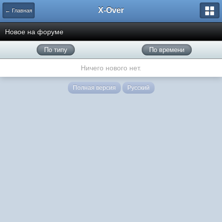
X-Over
← Главная
Новое на форуме
По типу
По времени
Ничего нового нет.
Полная версия
Русский