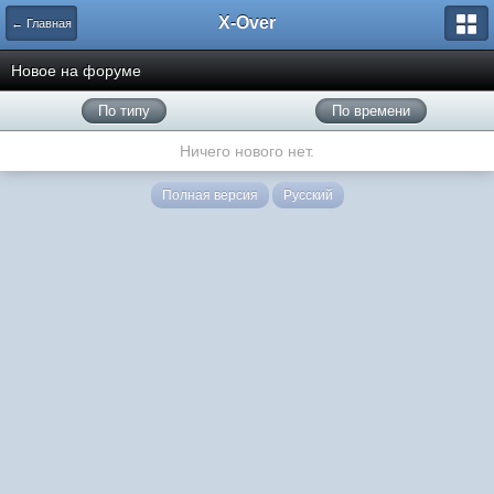
X-Over
← Главная
Новое на форуме
По типу
По времени
Ничего нового нет.
Полная версия
Русский