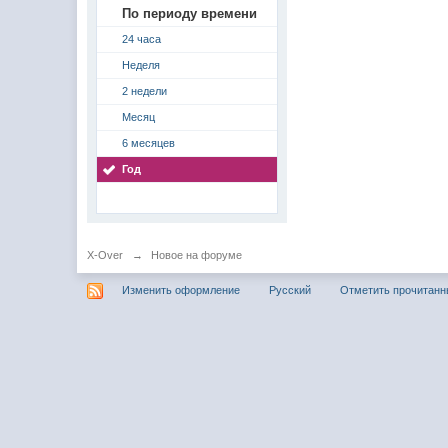
По периоду времени
24 часа
Неделя
2 недели
Месяц
6 месяцев
Год
X-Over
→
Новое на форуме
Изменить оформление
Русский
Отметить прочитан