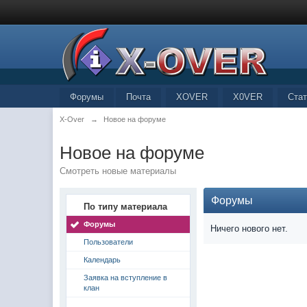
Форумы
Почта
XOVER
X0VER
Стат
X-Over
→
Новое на форуме
Новое на форуме
Смотреть новые материалы
Форумы
По типу материала
Форумы
Ничего нового нет.
Пользователи
Календарь
Заявка на вступление в
клан