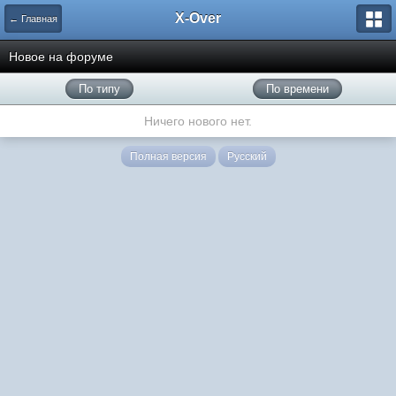
X-Over
← Главная
Новое на форуме
По типу
По времени
Ничего нового нет.
Полная версия
Русский