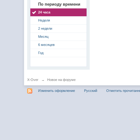
По периоду времени
24 часа
Неделя
2 недели
Месяц
6 месяцев
Год
X-Over
→
Новое на форуме
Изменить оформление
Русский
Отметить прочитан