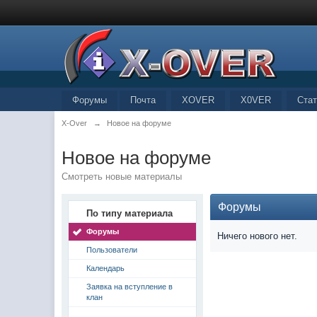
Форумы
Почта
XOVER
X0VER
Стат
X-Over
→
Новое на форуме
Новое на форуме
Смотреть новые материалы
Форумы
По типу материала
Форумы
Ничего нового нет.
Пользователи
Календарь
Заявка на вступление в
клан