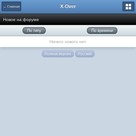
X-Over
← Главная
Новое на форуме
По типу
По времени
Ничего нового нет.
Полная версия
Русский