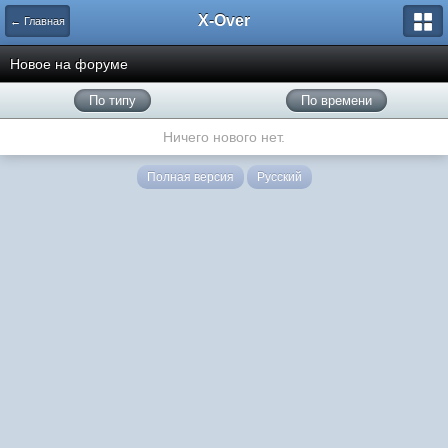
X-Over
← Главная
Новое на форуме
По типу
По времени
Ничего нового нет.
Полная версия
Русский