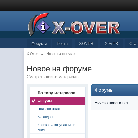
Форумы
Почта
XOVER
X0VER
Стат
X-Over
→
Новое на форуме
Новое на форуме
Смотреть новые материалы
Форумы
По типу материала
Форумы
Ничего нового нет.
Пользователи
Календарь
Заявка на вступление в
клан