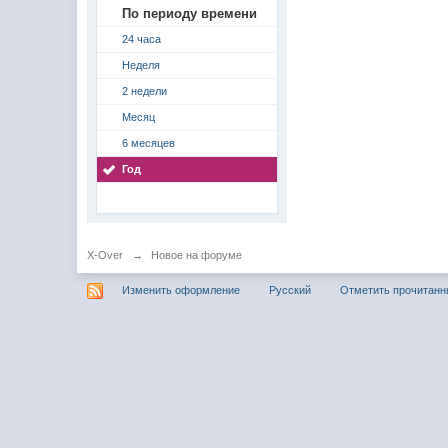
По периоду времени
24 часа
Неделя
2 недели
Месяц
6 месяцев
Год
X-Over
→
Новое на форуме
Изменить оформление
Русский
Отметить прочитан