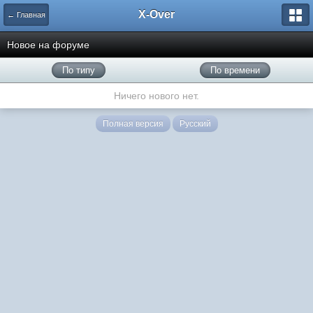
X-Over
← Главная
Новое на форуме
По типу
По времени
Ничего нового нет.
Полная версия
Русский