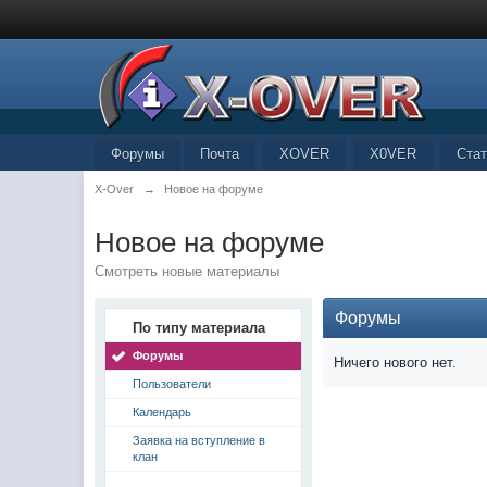
Форумы
Почта
XOVER
X0VER
Стат
X-Over
→
Новое на форуме
Новое на форуме
Смотреть новые материалы
Форумы
По типу материала
Форумы
Ничего нового нет.
Пользователи
Календарь
Заявка на вступление в
клан