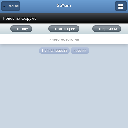
X-Over
← Главная
Новое на форуме
По типу
По категории
По времени
Ничего нового нет.
Полная версия
Русский