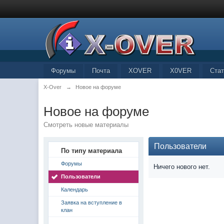
Форумы
Почта
XOVER
X0VER
Стат
X-Over
→
Новое на форуме
Новое на форуме
Смотреть новые материалы
Пользователи
По типу материала
Форумы
Ничего нового нет.
Пользователи
Календарь
Заявка на вступление в
клан