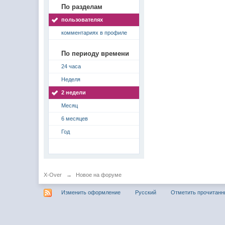
По разделам
пользователях
комментариях в профиле
По периоду времени
24 часа
Неделя
2 недели
Месяц
6 месяцев
Год
X-Over
→
Новое на форуме
Изменить оформление
Русский
Отметить прочитан