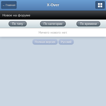
X-Over
← Главная
Новое на форуме
По типу
По категории
По времени
Ничего нового нет.
Полная версия
Русский