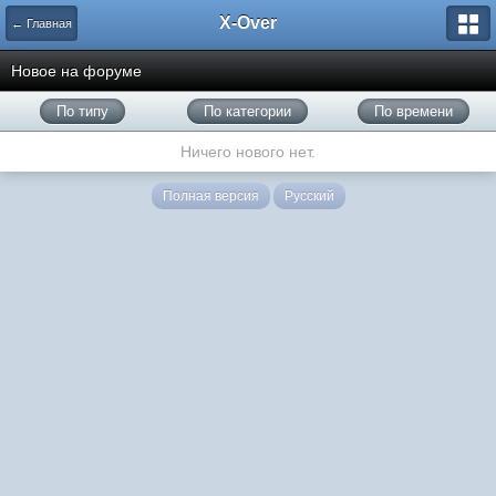
X-Over
← Главная
Новое на форуме
По типу
По категории
По времени
Ничего нового нет.
Полная версия
Русский