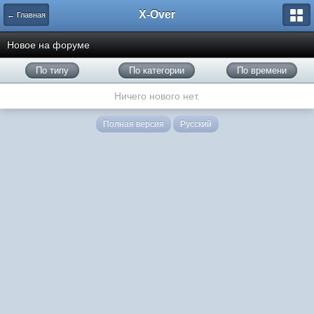
X-Over
← Главная
Новое на форуме
По типу
По категории
По времени
Ничего нового нет.
Полная версия
Русский