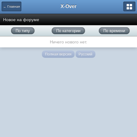
X-Over
← Главная
Новое на форуме
По типу
По категории
По времени
Ничего нового нет.
Полная версия
Русский