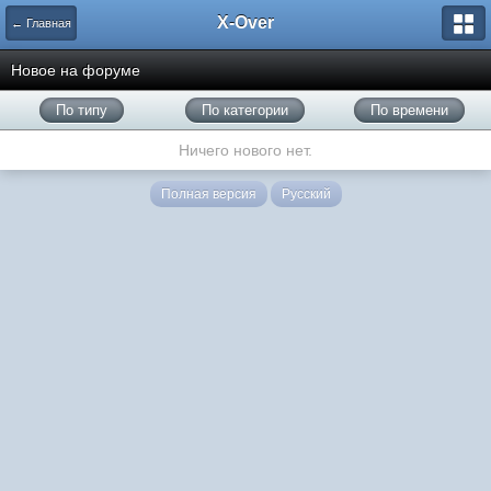
X-Over
← Главная
Новое на форуме
По типу
По категории
По времени
Ничего нового нет.
Полная версия
Русский