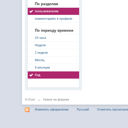
По разделам
пользователях
комментариях в профиле
По периоду времени
24 часа
Неделя
2 недели
Месяц
6 месяцев
Год
X-Over
→
Новое на форуме
Изменить оформление
Русский
Отметить прочитан