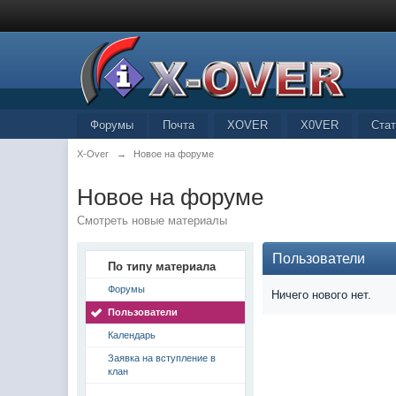
Форумы
Почта
XOVER
X0VER
Стат
X-Over
→
Новое на форуме
Новое на форуме
Смотреть новые материалы
Пользователи
По типу материала
Форумы
Ничего нового нет.
Пользователи
Календарь
Заявка на вступление в
клан