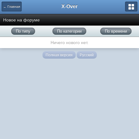
X-Over
← Главная
Новое на форуме
По типу
По категории
По времени
Ничего нового нет.
Полная версия
Русский