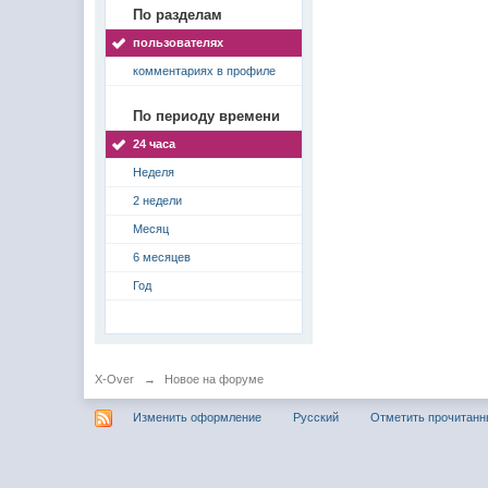
По разделам
пользователях
комментариях в профиле
По периоду времени
24 часа
Неделя
2 недели
Месяц
6 месяцев
Год
X-Over
→
Новое на форуме
Изменить оформление
Русский
Отметить прочитан