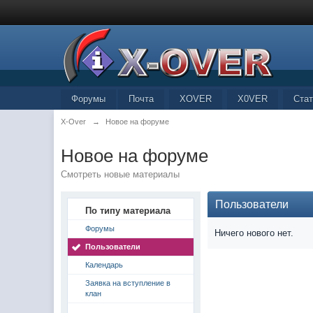
Форумы
Почта
XOVER
X0VER
Стат
X-Over
→
Новое на форуме
Новое на форуме
Смотреть новые материалы
Пользователи
По типу материала
Форумы
Ничего нового нет.
Пользователи
Календарь
Заявка на вступление в
клан