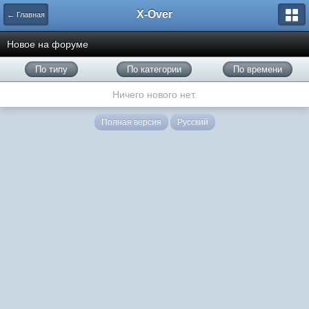
X-Over
← Главная
Новое на форуме
По типу
По категории
По времени
Ничего нового нет.
Полная версия
Русский